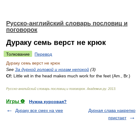
Русско-английский словарь пословиц и
поговорок
Дураку семь верст не крюк
Толкование
Перевод
Дураку семь верст не крюк
See
За дурной головой и ногам непокой
(3)
Cf:
Little wit in the head makes much work for the feet (
Am.
,
Br.
)
Русско-английский словарь пословиц и поговорок
.
Академик.ру
.
2013
.
Игры ⚽
Нужна курсовая?
Дураку все смех на уме
Дурная слава накрепко
пристает